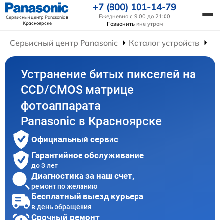
+7 (800) 101-14-79
Ежедневно с 9:00 до 21:00
Сервисный центр Panasonic
в
Красноярске
Позвонить
мне утром
Сервисный центр Panasonic
Каталог устройств
Ре
Устранение битых пикселей на
CCD/CMOS матрице
фотоаппарата
Panasonic в Красноярске
Официальный сервис
Гарантийное обслуживание
до 3 лет
Диагностика за наш счет,
ремонт по желанию
Бесплатный выезд курьера
в день обращения
Срочный ремонт