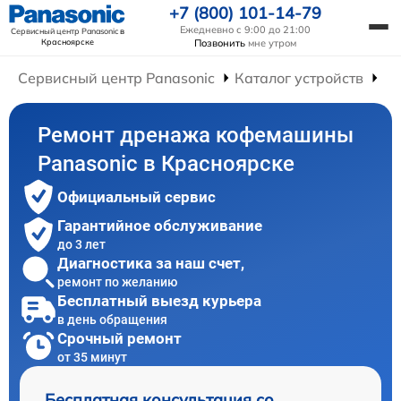
+7 (800) 101-14-79
Ежедневно с 9:00 до 21:00
Сервисный центр Panasonic
в
Красноярске
Позвонить
мне утром
Сервисный центр Panasonic
Каталог устройств
Ре
Ремонт дренажа кофемашины
Panasonic в Красноярске
Официальный сервис
Гарантийное обслуживание
до 3 лет
Диагностика за наш счет,
ремонт по желанию
Бесплатный выезд курьера
в день обращения
Срочный ремонт
от 35 минут
Бесплатная консультация со