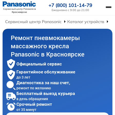
+7 (800) 101-14-79
Сервисный центр Panasonic
в
Ежедневно с 9:00 до 21:00
Красноярске
Сервисный центр Panasonic
Каталог устройств
Ре
Ремонт пневмокамеры
массажного кресла
Panasonic в Красноярске
Официальный сервис
Гарантийное обслуживание
до 3 лет
Диагностика за наш счет,
ремонт по желанию
Бесплатный выезд курьера
в день обращения
Срочный ремонт
от 35 минут