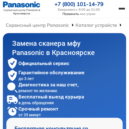
+7 (800) 101-14-79
Ежедневно с 9:00 до 21:00
Сервисный центр Panasonic
в
Красноярске
Позвонить
мне утром
Сервисный центр Panasonic
Каталог устройств
Р
Замена сканера мфу
Panasonic в Красноярске
Официальный сервис
Гарантийное обслуживание
до 3 лет
Диагностика за наш счет,
ремонт по желанию
Бесплатный выезд курьера
в день обращения
Срочный ремонт
от 35 минут
Бесплатная консультация со