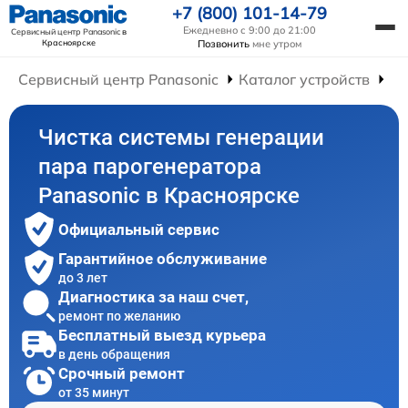
+7 (800) 101-14-79
Ежедневно с 9:00 до 21:00
Сервисный центр Panasonic
в
Красноярске
Позвонить
мне утром
Сервисный центр Panasonic
Каталог устройств
Ре
Чистка системы генерации
пара парогенератора
Panasonic в Красноярске
Официальный сервис
Гарантийное обслуживание
до 3 лет
Диагностика за наш счет,
ремонт по желанию
Бесплатный выезд курьера
в день обращения
Срочный ремонт
от 35 минут